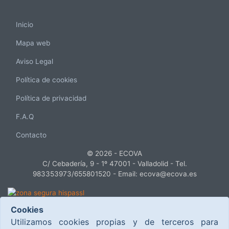
Inicio
Mapa web
Aviso Legal
Política de cookies
Política de privacidad
F.A.Q
Contacto
© 2026 - ECOVA
C/ Cebadería, 9 - 1º 47001 - Valladolid - Tel.
983353973/655801520 - Email: ecova@ecova.es
Cookies
Este proyecto ha sido cofinanciado por el Ministerio de Industria, Turismo y
Utilizamos cookies propias y de terceros para
Comercio, dentro del Plan Nacional de Investigación Científica, Desarrollo e