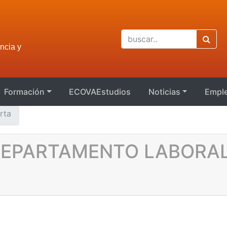
ncia y
Formación
ECOVAEstudios
Noticias
Empl
rta
DEPARTAMENTO LABORA