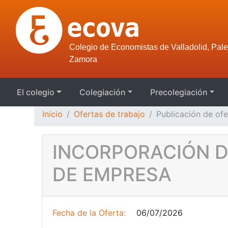
Colegio de Economistas de Valladolid, Pale
Zamora
El colegio
Colegiación
Precolegiación
Inicio
Ofertas de trabajo
Publicación de ofe
INCORPORACIÓN 
DE EMPRESA
Fecha de la Oferta:
06/07/2026