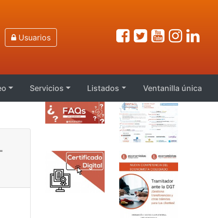
Usuarios
eo
Servicios
Listados
Ventanilla única
L