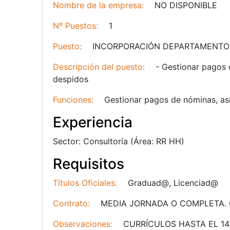
Nombre de la empresa:
NO DISPONIBLE
Nº Puestos:
1
Puesto:
INCORPORACIÓN DEPARTAMENTO
Descripción del puesto:
- Gestionar pagos d
despidos
Funciones:
Gestionar pagos de nóminas, así
Experiencia
Sector:
Consultoría (
Área:
RR HH)
Requisitos
Títulos Oficiales:
Graduad@, Licenciad@
Contrato:
MEDIA JORNADA O COMPLETA. Con
Observaciones:
CURRÍCULOS HASTA EL 14/