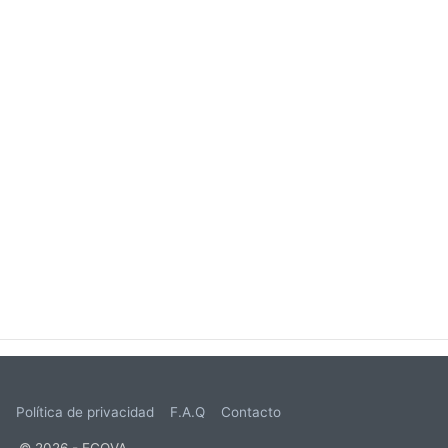
s
Política de privacidad
F.A.Q
Contacto
© 2026 - ECOVA