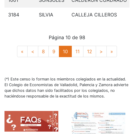
1001
SONSOLES
CALDERON CUADRADO
3184
SILVIA
CALLEJA CILLEROS
Página 10 de 98
Primero
Anterior
(actual)
Siguiente
Último
«
<
8
9
10
11
12
>
»
(*) Este censo lo forman los miembros colegiados en la actualidad.
El Colegio de Economistas de Valladolid, Palencia y Zamora advierte
que dichos datos han sido facilitados por los colegiados, no
haciéndose responsable de la exactitud de los mismos.