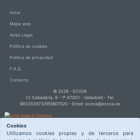
Inicio
Mapa web
Aviso Legal
Política de cookies
Política de privacidad
F.A.Q
Contacto
© 2026 - ECOVA
C/ Cebadería, 9 - 1º 47001 - Valladolid - Tel.
983353973/655801520 - Email: ecova@ecova.es
Cookies
Este proyecto ha sido cofinanciado por el Ministerio de Industria, Turismo y
Utilizamos cookies propias y de terceros para
Comercio, dentro del Plan Nacional de Investigación Científica, Desarrollo e