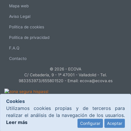
Mapa web
Aviso Legal
Política de cookies
Política de privacidad
F.A.Q
Contacto
© 2026 - ECOVA
C/ Cebadería, 9 - 1º 47001 - Valladolid - Tel.
983353973/655801520 - Email: ecova@ecova.es
Cookies
Este proyecto ha sido cofinanciado por el Ministerio de Industria, Turismo y
Utilizamos cookies propias y de terceros para
Comercio, dentro del Plan Nacional de Investigación Científica, Desarrollo e
realizar el análisis de la navegación de los usuarios.
Innovación Tecnológica 2008-2011
Subproyecto TSI 030/2008
Leer más
Configurar
Aceptar