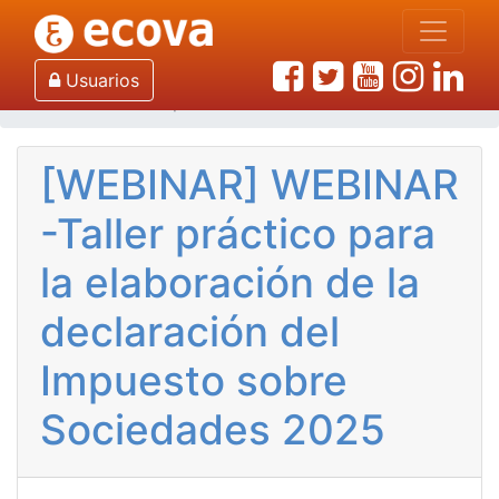
Inicio
Escuela de Economía - ECOVA
WEBINAR -Taller práctico para la elaboración de la
Usuarios
declaración del Impuesto sobre Sociedades 2025
[WEBINAR] WEBINAR
-Taller práctico para
la elaboración de la
declaración del
Impuesto sobre
Sociedades 2025