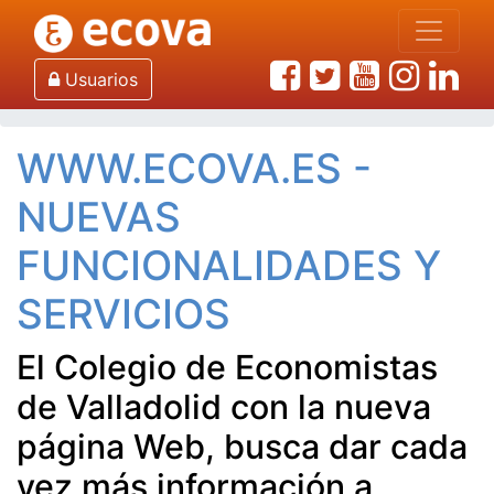
Inicio
Noticias de Ecova
WWW.ECOVA.ES - NUEVAS FUNCIONALIDADES Y
Usuarios
SERVICIOS
WWW.ECOVA.ES -
NUEVAS
FUNCIONALIDADES Y
SERVICIOS
El Colegio de Economistas
de Valladolid con la nueva
página Web, busca dar cada
vez más información a