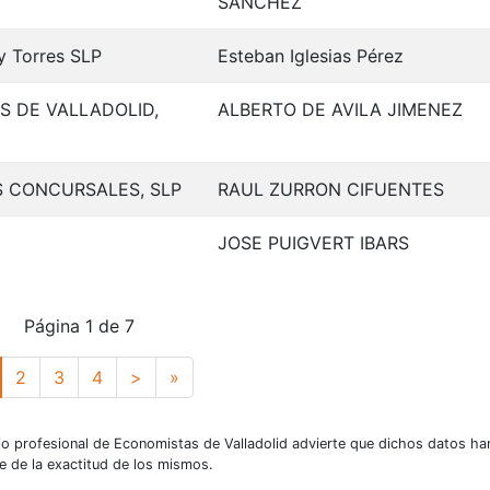
SANCHEZ
y Torres SLP
Esteban Iglesias Pérez
 DE VALLADOLID,
ALBERTO DE AVILA JIMENEZ
 CONCURSALES, SLP
RAUL ZURRON CIFUENTES
JOSE PUIGVERT IBARS
Página 1 de 7
actual)
Siguiente
Último
2
3
4
>
»
io profesional de Economistas de Valladolid advierte que dichos datos ha
e de la exactitud de los mismos.