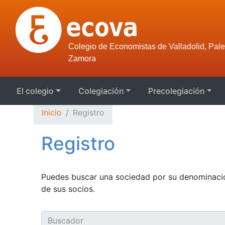
Colegio de Economistas de Valladolid, Pale
Zamora
El colegio
Colegiación
Precolegiación
Inicio
Registro
Registro
Puedes buscar una sociedad por su denominación
de sus socios.