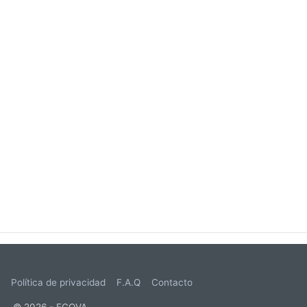
s
Política de privacidad
F.A.Q
Contacto
© 2026 - ECOVA